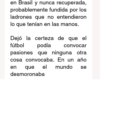
en Brasil y nunca recuperada, 
probablemente fundida por los 
ladrones que no entendieron 
lo que tenían en las manos.
Dejó la certeza de que el 
fútbol podía convocar 
pasiones que ninguna otra 
cosa convocaba. En un año 
en que el mundo se 
desmoronaba 
económicamente, en que el 
fascismo avanzaba y la 
democracia retrocedía, cien 
mil personas en un estadio 
lloraban de alegría o de rabia 
por once tipos corriendo 
detrás de una pelota.
Y dejó una pregunta que 