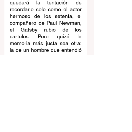
quedará la tentación de 
recordarlo solo como el actor 
hermoso de los setenta, el 
compañero de Paul Newman, 
el Gatsby rubio de los 
carteles. Pero quizá la 
memoria más justa sea otra: 
la de un hombre que entendió 
el precio de la fama y decidió 
usarlo en beneficio de los 
demás.
Robert Redford fue, hasta el 
final, el galán que no quería 
ser galán y el actor que 
demostró que se podía amar 
el cine sin amar a Hollywood.
Noticia