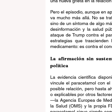
una nueva grieta en la relación 
Pero el episodio, aunque en apa
va mucho más allá. No se trat
sino de un síntoma de algo más
desinformación y la salud púb
ataque de Trump contra el para
estrategias que trascienden 
medicamento: es contra el con
La afirmación sin sustent
política
La evidencia científica dispo
vincule el paracetamol con el
posible relación, pero hasta ah
o explicables por otros factor
—la Agencia Europea de Medi
la Salud (OMS) y la propia F
paracetamol sigue siendo seg