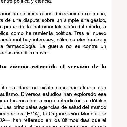
entre política y ciencia.
riencia se limita a una declaración excéntrica, 
a de una disputa sobre un simple analgésico, 
 profundo: la instrumentalización del miedo, la 
lica como herramienta política. Tras el nuevo 
cetamol hay intereses, cálculos electorales y 
la farmacología. La guerra no es contra un 
senso científico mismo.
o: ciencia retorcida al servicio de la 
nible es clara: no existe consenso alguno que 
 autismo. Diversos estudios han explorado esa 
ora los resultados son contradictorios, débiles 
es. Las principales agencias de salud del mundo 
camentos (EMA), la Organización Mundial de 
DA— han reiterado en los últimos días que el 
uro durante el embarazo, siempre que se use 