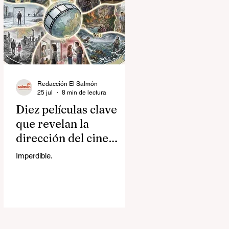
Redacción El Salmón
25 jul
8 min de lectura
Diez películas clave
que revelan la
dirección del cine
contemporáneo
Imperdible.