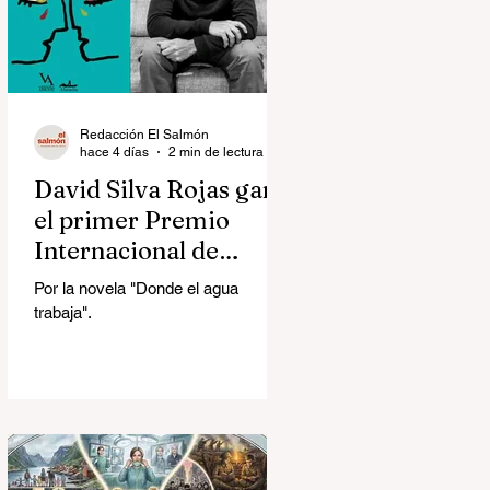
Redacción El Salmón
hace 4 días
2 min de lectura
David Silva Rojas ganó
el primer Premio
Internacional de
Novela Breve Almadía
Por la novela "Donde el agua
Ventosa-Arrufat
trabaja".