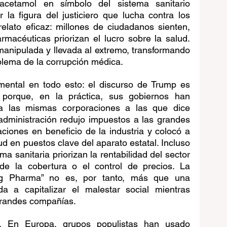
racetamol en símbolo del sistema sanitario 
r la figura del justiciero que lucha contra los 
elato eficaz: millones de ciudadanos sienten, 
macéuticas priorizan el lucro sobre la salud. 
anipulada y llevada al extremo, transformando 
lema de la corrupción médica.
ental en todo esto: el discurso de Trump es 
 porque, en la práctica, sus gobiernos han 
 a las mismas corporaciones a las que dice 
administración redujo impuestos a las grandes 
laciones en beneficio de la industria y colocó a 
d en puestos clave del aparato estatal. Incluso 
a sanitaria priorizan la rentabilidad del sector 
de la cobertura o el control de precios. La 
ig Pharma” no es, por tanto, más que una 
da a capitalizar el malestar social mientras 
 grandes compañías.
 En Europa, grupos populistas han usado 