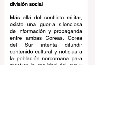
división social
Más allá del conflicto militar, 
existe una guerra silenciosa 
de información y propaganda 
entre ambas Coreas. Corea 
del Sur intenta difundir 
contenido cultural y noticias a 
la población norcoreana para 
mostrar la realidad del sur y 
contrarrestar la narrativa 
oficial de Pyongyang, que 
presenta a Corea del Norte 
como un país fuerte y 
autosuficiente.
Esta batalla cultural y 
mediática refleja la profunda 
división social y política entre 