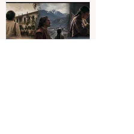
Redacción El Salmón
hace 2 días
3 min de lectura
Tierras en disputa: un hilo
común en el Festival de Lima
2026
Qué se hereda de la tierra.