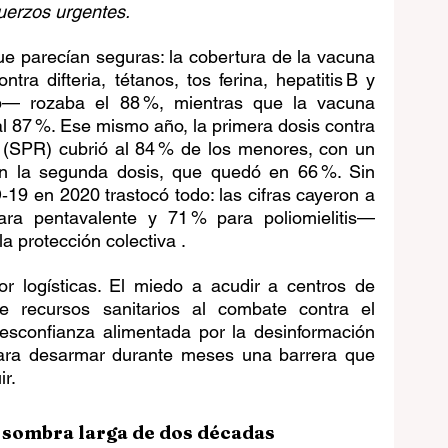
fuerzos urgentes.
que parecían seguras: la cobertura de la vacuna 
ra difteria, tétanos, tos ferina, hepatitis B y 
 b— rozaba el 88 %, mientras que la vacuna 
al 87 %. Ese mismo año, la primera dosis contra 
 (SPR) cubrió al 84 % de los menores, con un 
 la segunda dosis, que quedó en 66 %. Sin 
19 en 2020 trastocó todo: las cifras cayeron a 
ra pentavalente y 71 % para poliomielitis— 
 protección colectiva .
r logísticas. El miedo a acudir a centros de 
e recursos sanitarios al combate contra el 
esconfianza alimentada por la desinformación 
ara desarmar durante meses una barrera que 
r.
 sombra larga de dos décadas