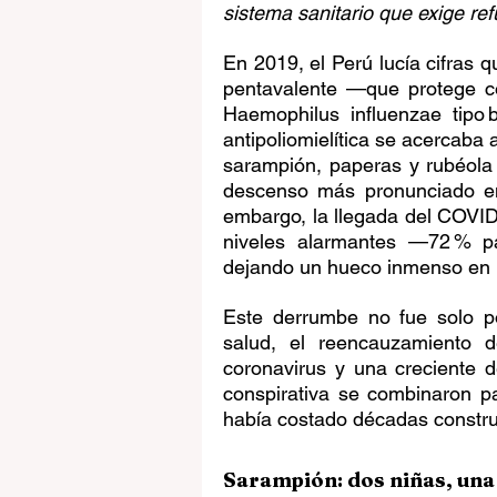
sistema sanitario que exige re
En 2019, el Perú lucía cifras 
pentavalente —que protege cont
Haemophilus influenzae tipo
antipoliomielítica se acercaba 
sarampión, paperas y rubéola
descenso más pronunciado en
embargo, la llegada del COVID‑
niveles alarmantes —72 % pa
dejando un hueco inmenso en la
Este derrumbe no fue solo po
salud, el reencauzamiento d
coronavirus y una creciente d
conspirativa se combinaron p
había costado décadas construi
Sarampión: dos niñas, una