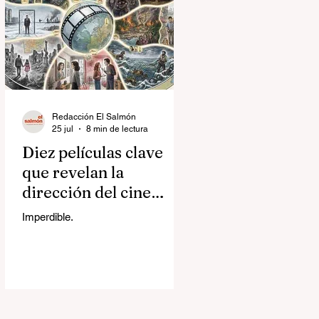
Redacción El Salmón
25 jul
8 min de lectura
Diez películas clave
que revelan la
dirección del cine
contemporáneo
Imperdible.