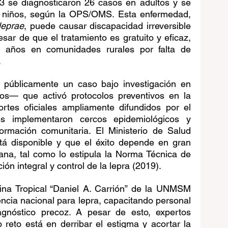
se diagnosticaron 26 casos en adultos y se 
 niños, según la OPS/OMS. Esta enfermedad, 
leprae
, puede causar discapacidad irreversible 
sar de que el tratamiento es gratuito y eficaz, 
r años en comunidades rurales por falta de 
.
 públicamente un caso bajo investigación en 
— que activó protocolos preventivos en la 
rtes oficiales ampliamente difundidos por el 
es implementaron cercos epidemiológicos y 
ormación comunitaria. El Ministerio de Salud 
tá disponible y que el éxito depende en gran 
na, tal como lo estipula la Norma Técnica de 
ión integral y control de la lepra (2019).
ina Tropical “Daniel A. Carrión” de la UNMSM 
ncia nacional para lepra, capacitando personal 
agnóstico precoz. A pesar de esto, expertos 
reto está en derribar el estigma y acortar la 