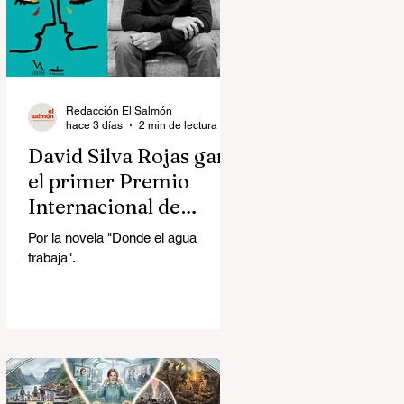
Redacción El Salmón
hace 3 días
2 min de lectura
David Silva Rojas ganó
el primer Premio
Internacional de
Novela Breve Almadía
Por la novela "Donde el agua
Ventosa-Arrufat
trabaja".