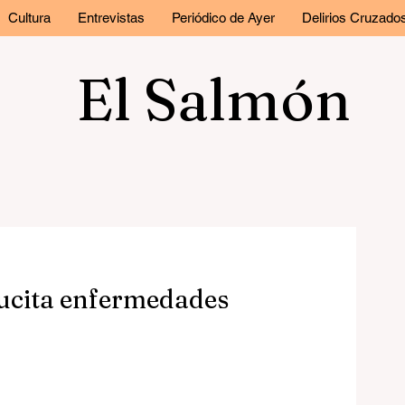
Cultura
Entrevistas
Periódico de Ayer
Delirios Cruzado
El Salmón
esucita enfermedades