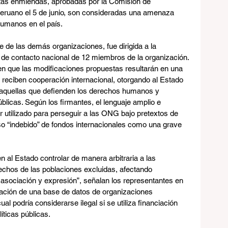
tas enmiendas, aprobadas por la Comisión de 
eruano el 5 de junio, son consideradas una amenaza 
humanos en el país.
 de las demás organizaciones, fue dirigida a la 
 de contacto nacional de 12 miembros de la organización. 
en que las modificaciones propuestas resultarán en una 
 reciben cooperación internacional, otorgando al Estado 
e aquellas que defienden los derechos humanos y 
blicas. Según los firmantes, el lenguaje amplio e 
 utilizado para perseguir a las ONG bajo pretextos de 
uso “indebido” de fondos internacionales como una grave 
 al Estado controlar de manera arbitraria a las 
echos de las poblaciones excluidas, afectando 
 asociación y expresión”, señalan los representantes en 
eación de una base de datos de organizaciones 
ual podría considerarse ilegal si se utiliza financiación 
líticas públicas.