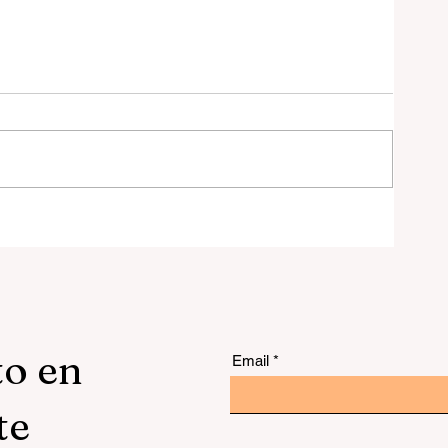
ra
to en
Email
te