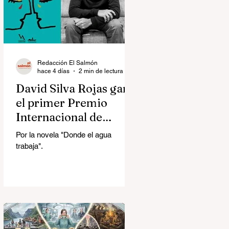
Redacción El Salmón
hace 4 días
2 min de lectura
David Silva Rojas ganó
el primer Premio
Internacional de
Novela Breve Almadía
Por la novela "Donde el agua
Ventosa-Arrufat
trabaja".