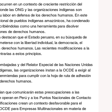
curren en un contexto de creciente restricción del 
 donde las ONG y las organizaciones indígenas son 
su labor en defensa de los derechos humanos. En este 
cional de pueblos indígenas amazónicos, ha condenado 
cribiéndolas como una herramienta para disolver 
iones de derechos humanos.
n destacan que el Estado peruano, en su búsqueda de 
erse con la libertad individual, la democracia, el 
s derechos humanos. Las recientes modificaciones a la 
rarias a estos principios.
 embajadas y del Relator Especial de las Naciones Unidas 
ígenas, las organizaciones instan a la OCDE a exigir al 
enmiendas para cumplir con la hoja de ruta de adhesión 
s derechos humanos.
ian que comunicarán estas preocupaciones a las 
 operan en Perú y a los Puntos Nacionales de Contacto 
icaciones crean un contexto desfavorable para el 
a OCDE para Empresas Multinacionales en materia de 