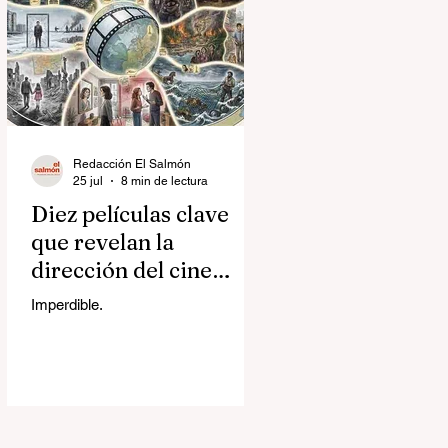
Redacción El Salmón
25 jul
8 min de lectura
Diez películas clave
que revelan la
dirección del cine
contemporáneo
Imperdible.