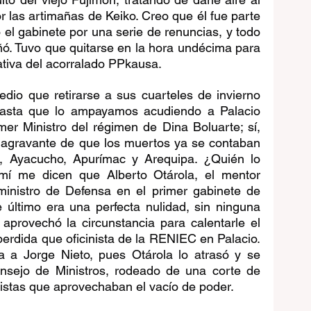
 las artimañas de Keiko. Creo que él fue parte 
 el gabinete por una serie de renuncias, y todo 
ó. Tuvo que quitarse en la hora undécima para 
iativa del acorralado PPkausa.
io que retirarse a sus cuarteles de invierno 
asta que lo ampayamos acudiendo a Palacio 
er Ministro del régimen de Dina Boluarte; sí, 
 agravante de que los muertos ya se contaban 
 Ayacucho, Apurímac y Arequipa. ¿Quién lo 
mí me dicen que Alberto Otárola, el mentor 
 ministro de Defensa en el primer gabinete de 
último era una perfecta nulidad, sin ninguna 
a aprovechó la circunstancia para calentarle el 
rdida que oficinista de la RENIEC en Palacio. 
a a Jorge Nieto, pues Otárola lo atrasó y se 
sejo de Ministros, rodeado de una corte de 
istas que aprovechaban el vacío de poder.