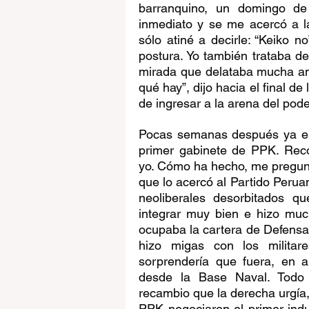
barranquino, un domingo de
inmediato y se me acercó a l
sólo atiné a decirle: “Keiko n
postura. Yo también trataba de 
mirada que delataba mucha amb
qué hay”, dijo hacia el final d
de ingresar a la arena del pode
Pocas semanas después ya est
primer gabinete de PPK. Rec
yo. Cómo ha hecho, me pregunt
que lo acercó al Partido Perua
neoliberales desorbitados q
integrar muy bien e hizo much
ocupaba la cartera de Defensa, 
hizo migas con los militar
sorprendería que fuera, en a
desde la Base Naval. Todo i
recambio que la derecha urgía, 
PPK negociaron el primer indult