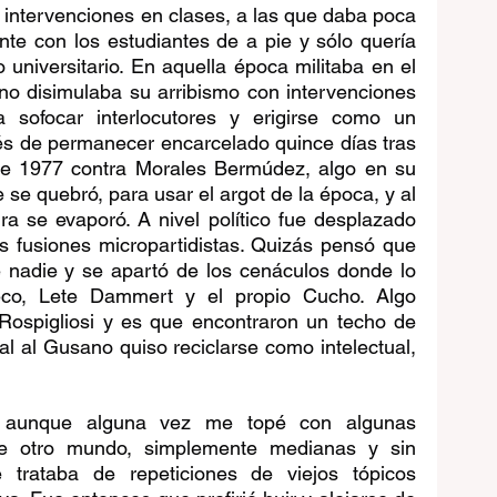
intervenciones en clases, a las que daba poca 
nte con los estudiantes de a pie y sólo quería 
o universitario. En aquella época militaba en el 
o disimulaba su arribismo con intervenciones 
 sofocar interlocutores y erigirse como un 
és de permanecer encarcelado quince días tras 
 de 1977 contra Morales Bermúdez, algo en su 
 se quebró, para usar el argot de la época, y al 
ura se evaporó. A nivel político fue desplazado 
s fusiones micropartidistas. Quizás pensó que 
e nadie y se apartó de los cenáculos donde lo 
co, Lete Dammert y el propio Cucho. Algo 
Rospigliosi y es que encontraron un techo de 
l al Gusano quiso reciclarse como intelectual, 
, aunque alguna vez me topé con algunas 
e otro mundo, simplemente medianas y sin 
trataba de repeticiones de viejos tópicos 