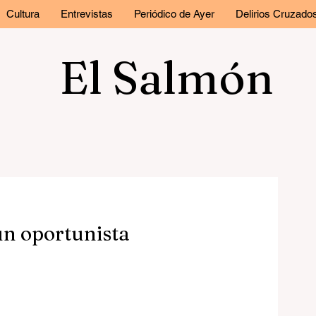
Cultura
Entrevistas
Periódico de Ayer
Delirios Cruzado
El Salmón
un oportunista