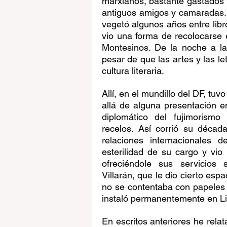
marxianos, bastante gastados y
antiguos amigos y camaradas. 
vegetó algunos años entre libr
vio una forma de recolocarse e
Montesinos. De la noche a l
pesar de que las artes y las l
cultura literaria. 
Allí, en el mundillo del DF, tuv
allá de alguna presentación e
diplomático del fujimorismo
recelos. Así corrió su décad
relaciones internacionales 
esterilidad de su cargo y vio
ofreciéndole sus servicios
Villarán, que le dio cierto es
no se contentaba con papeles
instaló permanentemente en Lim
En escritos anteriores he rela