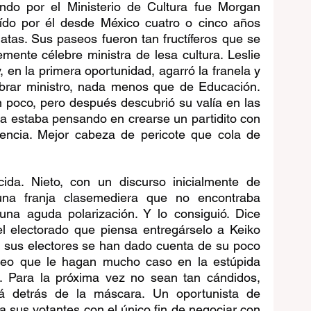
do por el Ministerio de Cultura fue Morgan 
aído por él desde México cuatro o cinco años 
tas. Sus paseos fueron tan fructíferos que se 
emente célebre ministra de lesa cultura. Leslie 
 en la primera oportunidad, agarró la franela y 
brar ministro, nada menos que de Educación. 
un poco, pero después descubrió su valía en las 
 ya estaba pensando en crearse un partidito con 
dencia. Mejor cabeza de pericote que cola de 
cida. Nieto, con un discurso inicialmente de 
na franja clasemediera que no encontraba 
na aguda polarización. Y lo consiguió. Dice 
l electorado que piensa entregárselo a Keiko 
e sus electores se han dado cuenta de su poco 
 creo que le hagan mucho caso en la estúpida 
 Para la próxima vez no sean tan cándidos, 
á detrás de la máscara. Un oportunista de 
 sus votantes con el único fin de negociar con 