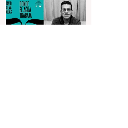
Redacción El Salmón
hace 4 días
2 min de lectura
David Silva Rojas ganó el
primer Premio Internacional
de Novela Breve Almadía
Ventosa-Arrufat
Por la novela "Donde el agua trabaja".