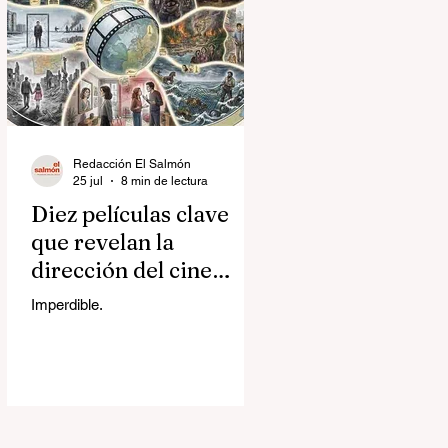
Redacción El Salmón
25 jul
8 min de lectura
Diez películas clave
que revelan la
dirección del cine
contemporáneo
Imperdible.