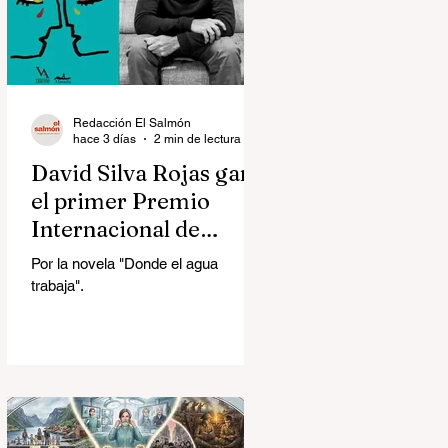
Redacción El Salmón
hace 3 días
2 min de lectura
David Silva Rojas ganó
el primer Premio
Internacional de
Novela Breve Almadía
Por la novela "Donde el agua
Ventosa-Arrufat
trabaja".