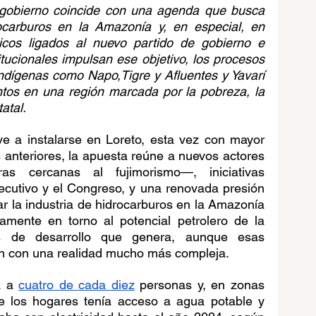
l gobierno coincide con una agenda que busca 
rocarburos en la Amazonía y, en especial, en 
ticos ligados al nuevo partido de gobierno e 
itucionales impulsan ese objetivo, los procesos 
ndígenas como Napo,Tigre y Afluentes y Yavarí 
tos en una región marcada por la pobreza, la 
atal.
e a instalarse en Loreto, esta vez con mayor 
s anteriores, la apuesta reúne a nuevos actores 
ras cercanas al fujimorismo—, iniciativas 
cutivo y el Congreso, y una renovada presión 
ar la industria de hidrocarburos en la Amazonía 
amente en torno al potencial petrolero de la 
s de desarrollo que genera, aunque esas 
an con una realidad mucho más compleja.
a a 
cuatro de cada diez
 personas y, en zonas 
e los hogares tenía acceso a agua potable y 