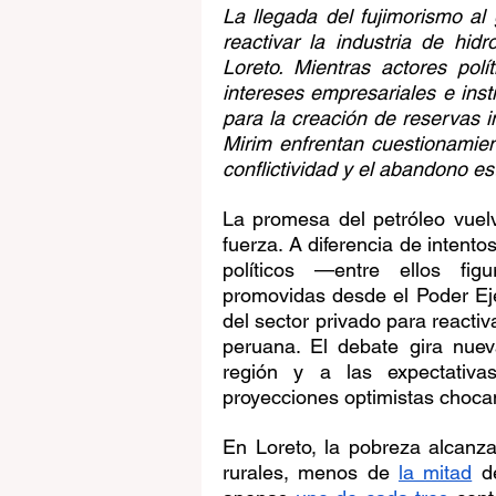
La llegada del fujimorismo a
reactivar la industria de hid
Loreto. Mientras actores polí
intereses empresariales e inst
para la creación de reservas i
Mirim enfrentan cuestionamien
conflictividad y el abandono est
La promesa del petróleo vuelv
fuerza. A diferencia de intento
políticos —entre ellos figu
promovidas desde el Poder Eje
del sector privado para reactiv
peruana. El debate gira nuev
región y a las expectativa
proyecciones optimistas choc
En Loreto, la pobreza alcanz
rurales, menos de 
la mitad
 d