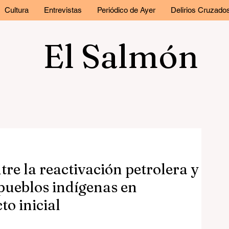
Cultura
Entrevistas
Periódico de Ayer
Delirios Cruzado
El Salmón
tre la reactivación petrolera y
 pueblos indígenas en
to inicial