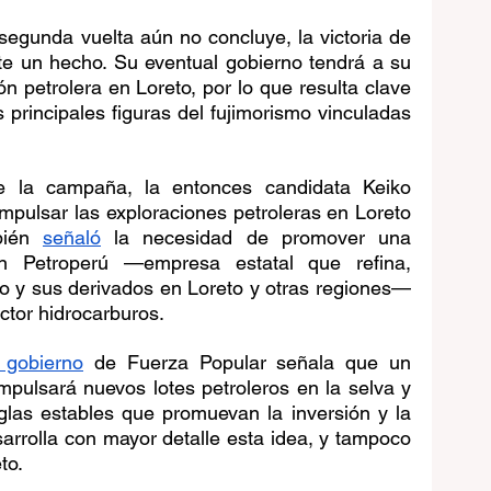
 segunda vuelta aún no concluye, la victoria de 
te un hecho. Su eventual gobierno tendrá a su 
n petrolera en Loreto, por lo que resulta clave 
s principales figuras del fujimorismo vinculadas 
e la campaña, la entonces candidata Keiko 
impulsar las exploraciones petroleras en Loreto 
bién 
señaló
 la necesidad de promover una 
en Petroperú —empresa estatal que refina, 
eo y sus derivados en Loreto y otras regiones— 
ctor hidrocarburos.
 gobierno
 de Fuerza Popular señala que un 
impulsará nuevos lotes petroleros en la selva y 
glas estables que promuevan la inversión y la 
sarrolla con mayor detalle esta idea, y tampoco 
to.