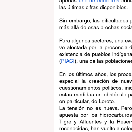
apenas 
uno de cada tres
 cont
las últimas cifras disponibles.
Sin embargo, las dificultades 
más allá de esas brechas socia
Para algunos sectores, una eve
ve afectada por la presencia d
existencia de pueblos indígenas
(
PIACI
), una de las poblacione
En los últimos años, los proce
especial la creación de nue
cuestionamientos políticos, ini
estas medidas un obstáculo pa
en particular, de Loreto.
La tensión no es nueva. Pero
apuesta por los hidrocarburos
Tigre y Afluentes y la Reser
reconocidas, han vuelto a coloc