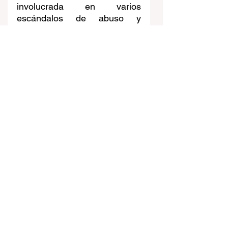
involucrada en varios 
escándalos de abuso y 
corrupción. El Papa ha 
promovido la disolución de la 
congregación  y ordenó que 
se revisaran los casos de 
abuso en la organización. 
11. Crítica al capitalismo 
salvaje
Uno de los aspectos más 
destacados de las críticas 
sociales del Papa Francisco 
ha sido su rechazo al 
"capitalismo salvaje", un 
modelo económico que 
considera injusto y que 
perpetúa la desigualdad y la 