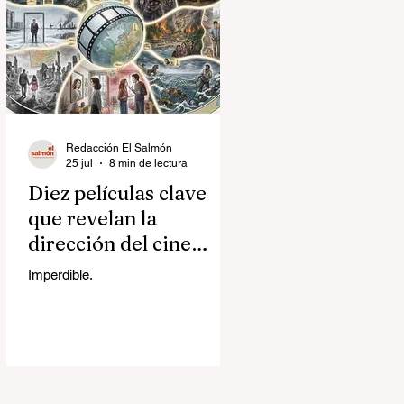
Redacción El Salmón
25 jul
8 min de lectura
Diez películas clave
que revelan la
dirección del cine
contemporáneo
Imperdible.