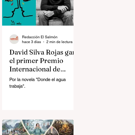
Redacción El Salmón
hace 3 días
2 min de lectura
David Silva Rojas ganó
el primer Premio
Internacional de
Novela Breve Almadía
Por la novela "Donde el agua
Ventosa-Arrufat
trabaja".