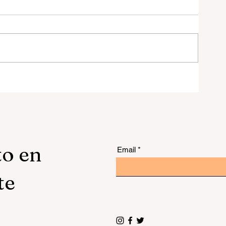
to en
Email
te