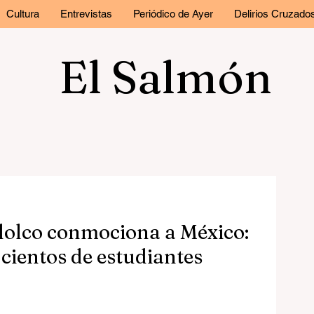
Cultura
Entrevistas
Periódico de Ayer
Delirios Cruzado
El Salmón
lolco conmociona a México:
 cientos de estudiantes