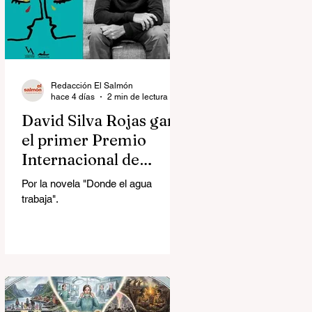
Redacción El Salmón
hace 4 días
2 min de lectura
David Silva Rojas ganó
el primer Premio
Internacional de
Novela Breve Almadía
Por la novela "Donde el agua
Ventosa-Arrufat
trabaja".