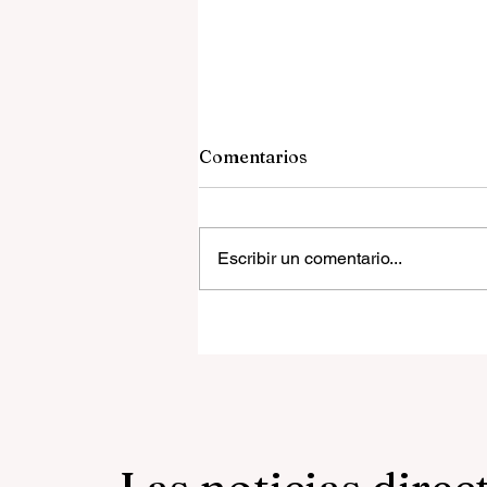
Comentarios
Escribir un comentario...
La mujer que escribió cont
el ruido