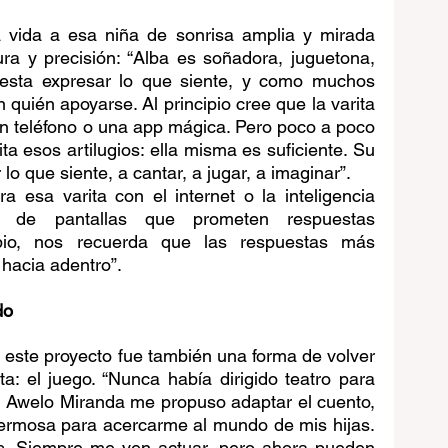
vida a esa niña de sonrisa amplia y mirada 
ra y precisión: “Alba es soñadora, juguetona, 
esta expresar lo que siente, y como muchos 
quién apoyarse. Al principio cree que la varita 
un teléfono o una app mágica. Pero poco a poco 
a esos artilugios: ella misma es suficiente. Su 
lo que siente, a cantar, a jugar, a imaginar”.
 esa varita con el internet o la inteligencia 
dos de pantallas que prometen respuestas 
bio, nos recuerda que las respuestas más 
hacia adentro”.
do
este proyecto fue también una forma de volver 
a: el juego. “Nunca había dirigido teatro para 
 Awelo Miranda me propuso adaptar el cuento, 
ermosa para acercarme al mundo de mis hijas. 
os. Siempre me ven actuar, pero ahora pueden 