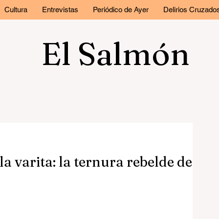
Cultura
Entrevistas
Periódico de Ayer
Delirios Cruzado
El Salmón
la varita: la ternura rebelde de