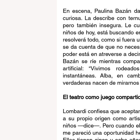
En escena, Paulina Bazán da 
curiosa. La describe con ternu
pero también insegura. Le cu
niños de hoy, está buscando en 
resolverá todo, como si fuera 
se da cuenta de que no necesit
poder está en atreverse a decir 
Bazán se ríe mientras compara
artificial: “Vivimos rodea
instantáneas. Alba, en cam
verdaderas nacen de mirarnos 
El teatro como juego comparti
Lombardi confiesa que aceptar 
a su propio origen como artist
niños —dice—. Pero cuando el
me pareció una oportunidad h
Ellas tienen cinco y ocho añ