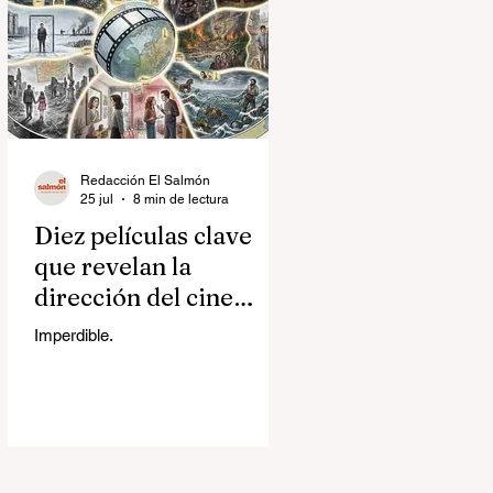
Redacción El Salmón
25 jul
8 min de lectura
Diez películas clave
que revelan la
dirección del cine
contemporáneo
Imperdible.