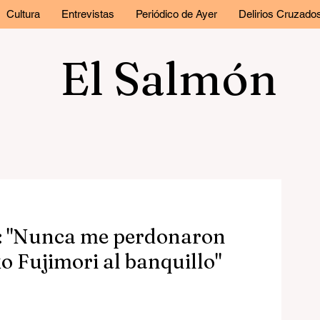
Cultura
Entrevistas
Periódico de Ayer
Delirios Cruzado
El Salmón
: "Nunca me perdonaron
o Fujimori al banquillo"