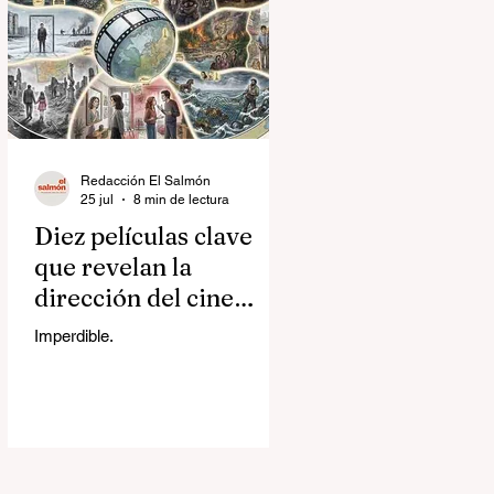
Redacción El Salmón
25 jul
8 min de lectura
Diez películas clave
que revelan la
dirección del cine
contemporáneo
Imperdible.