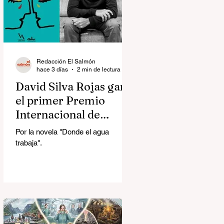
Redacción El Salmón
hace 3 días
2 min de lectura
David Silva Rojas ganó
el primer Premio
Internacional de
Novela Breve Almadía
Por la novela "Donde el agua
Ventosa-Arrufat
trabaja".