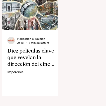
Redacción El Salmón
25 jul
8 min de lectura
Diez películas clave
que revelan la
dirección del cine
contemporáneo
Imperdible.