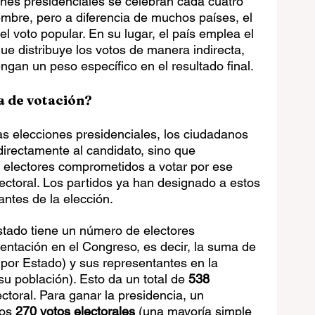
nes presidenciales se celebran cada cuatro 
mbre, pero a diferencia de muchos países, el 
l voto popular. En su lugar, el país emplea el 
ue distribuye los votos de manera indirecta, 
gan un peso específico en el resultado final.
a de votación?
las elecciones presidenciales, los ciudadanos 
irectamente al candidato, sino que 
 electores comprometidos a votar por ese 
ectoral. Los partidos ya han designado a estos 
ntes de la elección.
tado tiene un número de electores 
entación en el Congreso, es decir, la suma de 
por Estado) y sus representantes en la 
u población). Esto da un total de 
538 
ectoral. Para ganar la presidencia, un 
os 
270 votos electorales
 (una mayoría simple 