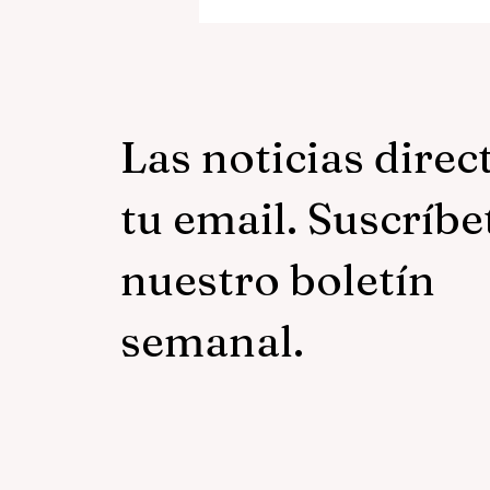
La mujer que escribió cont
el ruido
Las noticias direc
tu email. Suscríbe
nuestro boletín
semanal.