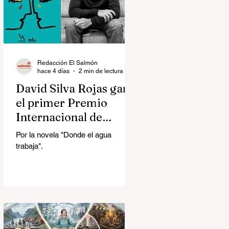
Redacción El Salmón
hace 4 días
2 min de lectura
David Silva Rojas ganó
el primer Premio
Internacional de
Novela Breve Almadía
Por la novela "Donde el agua
Ventosa-Arrufat
trabaja".