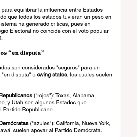
 para equilibrar la influencia entre Estados 
o que todos los estados tuvieran un peso en 
sistema ha generado críticas, pues en 
gio Electoral no coincide con el voto popular 
6.
os “en disputa”
ados son considerados "seguros" para un 
 "en disputa" o 
swing states
, los cuales suelen 
 Republicanos
 ("rojos"): Texas, Alabama, 
ho, y Utah son algunos Estados que 
l Partido Republicano.
 Demócratas
 ("azules"): California, Nueva York, 
 Hawái suelen apoyar al Partido Demócrata.