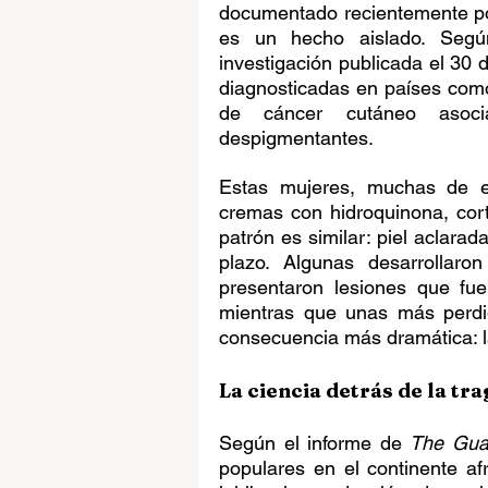
documentado recientemente po
es un hecho aislado. Según
investigación publicada el 30 
diagnosticadas en países como
de cáncer cutáneo asoci
despigmentantes.
Estas mujeres, muchas de el
cremas con hidroquinona, corti
patrón es similar: piel aclarada
plazo. Algunas desarrollaro
presentaron lesiones que fue
mientras que unas más perdier
consecuencia más dramática: l
La ciencia detrás de la tr
Según el informe de 
The Gua
populares en el continente af