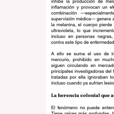
inhibe la producción de mela
inflamación y provocan un ef
combinación —especialment
supervisión médica— genera alt
la melanina, el cuerpo pierde s
ultravioleta, lo que incremen
incluso en personas negras, 
contra este tipo de enfermedad
A ello se suma el uso de in
mercurio, prohibido en much
siguen circulando en mercado
principales investigadoras del
tratadas por ella ignoraban l
incluso cuando ya sufrían lesi
La herencia colonial que 
El fenómeno no puede entende
Tiene raíces más profundas, hi