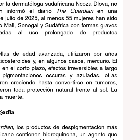
r la dermatóloga sudafricana Ncoza Dlova, no 
 informó el diario 
The Guardian
 en una 
de julio de 2025, al menos 55 mujeres han sido 
 Mali, Senegal y Sudáfrica con formas graves 
adas al uso prolongado de productos 
las de edad avanzada, utilizaron por años 
costeroides y, en algunos casos, mercurio. El 
 en el corto plazo, efectos irreversibles a largo 
n pigmentaciones oscuras y azuladas, otras 
ron creciendo hasta convertirse en tumores, 
on toda protección natural frente al sol. La 
a muerte.
agedia
rdian
, los productos de despigmentación más 
ricano contienen hidroquinona, un agente que 