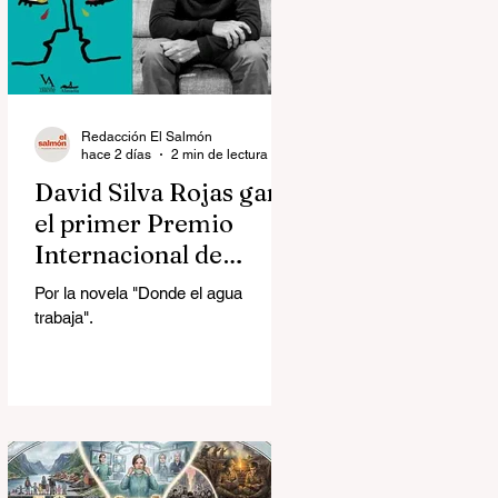
Redacción El Salmón
hace 2 días
2 min de lectura
David Silva Rojas ganó
el primer Premio
Internacional de
Novela Breve Almadía
Por la novela "Donde el agua
Ventosa-Arrufat
trabaja".