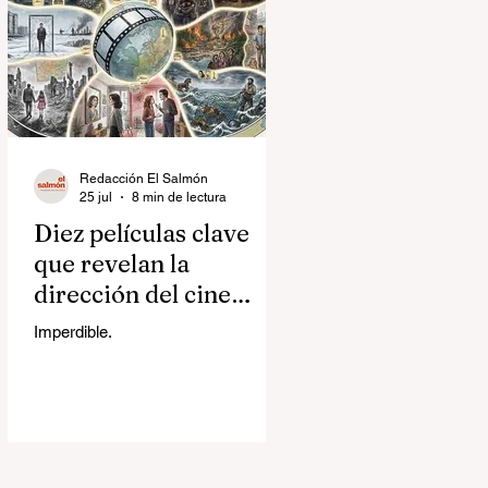
Redacción El Salmón
25 jul
8 min de lectura
Diez películas clave
que revelan la
dirección del cine
contemporáneo
Imperdible.