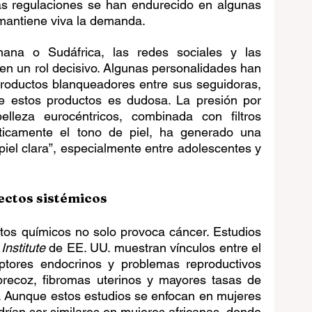
as regulaciones se han endurecido en algunas 
 mantiene viva la demanda.
na o Sudáfrica, las redes sociales y las 
en un rol decisivo. Algunas personalidades han 
productos blanqueadores entre sus seguidoras, 
de estos productos es dudosa. La presión por 
lleza eurocéntricos, combinada con filtros 
ticamente el tono de piel, ha generado una 
piel clara”, especialmente entre adolescentes y 
fectos sistémicos
tos químicos no solo provoca cáncer. Estudios 
Institute
 de EE. UU. muestran vínculos entre el 
tores endocrinos y problemas reproductivos 
 precoz, fibromas uterinos y mayores tasas de 
 Aunque estos estudios se enfocan en mujeres 
drían ser similares en mujeres africanas, donde 