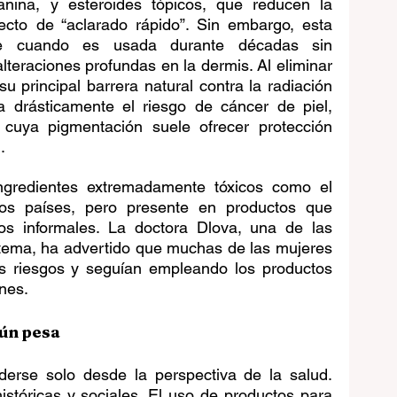
nina, y esteroides tópicos, que reducen la 
ecto de “aclarado rápido”. Sin embargo, esta 
e cuando es usada durante décadas sin 
eraciones profundas en la dermis. Al eliminar 
u principal barrera natural contra la radiación 
ta drásticamente el riesgo de cáncer de piel, 
cuya pigmentación suele ofrecer protección 
.
gredientes extremadamente tóxicos como el 
os países, pero presente en productos que 
s informales. La doctora Dlova, una de las 
 tema, ha advertido que muchas de las mujeres 
os riesgos y seguían empleando los productos 
ones.
aún pesa
rse solo desde la perspectiva de la salud. 
stóricas y sociales. El uso de productos para 