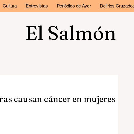
Cultura
Entrevistas
Periódico de Ayer
Delirios Cruzado
El Salmón
as causan cáncer en mujeres