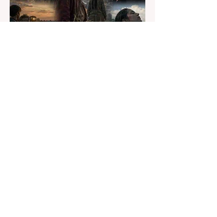
Redacción El Salmón
hace 1 día
3 min de lectura
Tierras en disputa: un hilo
común en el Festival de Lima
2026
Qué se hereda de la tierra.