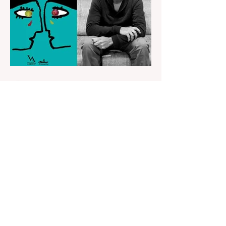
Redacción El Salmón
hace 4 días
2 min de lectura
David Silva Rojas ganó el
primer Premio Internacional
de Novela Breve Almadía
Ventosa-Arrufat
Por la novela "Donde el agua trabaja".