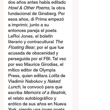
dos años antes había editado 
Howl & Other Poems
, la obra 
fundacional de Ginsberg. Por 
esos años, di Prima empezó 
a imprimir, junto a su 
entonces pareja el poeta 
LeRoi Jones, el boletín 
literario y contracultural 
The 
Floating Bear
, por el que fue 
acusada de obscenidad y 
perseguida por el FBI. Tal vez 
por eso Maurice Girodias, el 
mítico editor de Olympia 
Press, quien editara 
Lolita
 de 
Vladimir Nabokov y 
Naked 
Lunch
, la convocó para que 
escriba 
Memoirs of a Beatnik
, 
el relato autobiográfico y 
erótico de sus años en Nueva 
York, siendo una joven poeta 