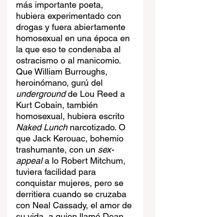
más importante poeta, 
hubiera experimentado con 
drogas y fuera abiertamente 
homosexual en una época en 
la que eso te condenaba al 
ostracismo o al manicomio. 
Que William Burroughs, 
heroinómano, gurú del 
underground
 de Lou Reed a 
Kurt Cobain, también 
homosexual, hubiera escrito 
Naked Lunch
 narcotizado. O 
que Jack Kerouac, bohemio 
trashumante, con un 
sex-
appeal
 a lo Robert Mitchum, 
tuviera facilidad para 
conquistar mujeres, pero se 
derritiera cuando se cruzaba 
con Neal Cassady, el amor de 
su vida, a quien llamó Dean 