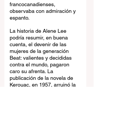
francocanadienses, 
observaba con admiración y 
espanto.
La historia de Alene Lee 
podría resumir, en buena 
cuenta, el devenir de las 
mujeres de la generación 
Beat: valientes y decididas 
contra el mundo, pagaron 
caro su afrenta. La 
publicación de la novela de 
Kerouac, en 1957, arruinó la 
vida de la muchacha, a quien 
continuamente buscaban 
para recrear la experiencia 
del famoso escritor. Ella había 
quedado asqueada del 
retrato que hiciera Kerouac 