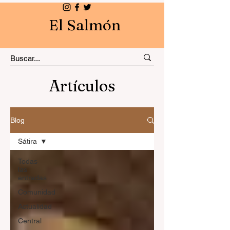
El Salmón
Artículos
Blog
Sátira
Todas
las
entradas
Comunidad
Actualidad
Central