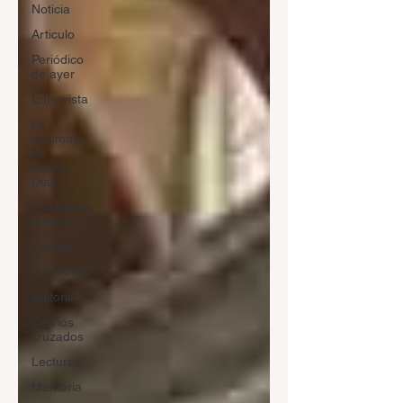
Noticia
Articulo
Periódico
de ayer
Entrevista
La
columna
de
Perico
Díaz
Diccionario
político
Cultura
Economía
Editorial
Delirios
cruzados
Lecturas
Memoria