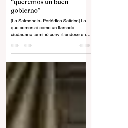
votos que decían
“queremos un buen
gobierno”
[La Salmonela- Periódico Satírico] Lo
que comenzó como un llamado
ciudadano terminó convirtiéndose en
una pesadilla logística. La Oficina
Nacional de Procesos Electorales
(ONPE) anunció este jueves que
evalúa convocar una tercera vuelta
electoral luego de descubrir que miles
de ciudadanos decidieron obedecer al
pie de la letra la recomendación de
Jorge Nieto y escribieron en sus
cédulas la frase: “Queremos un buen
gobierno”. Según fuentes cercanas al
organismo electoral, los